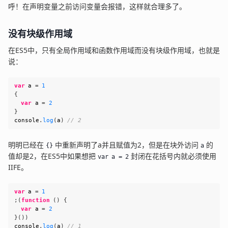
呼！在声明变量之前访问变量会报错，这样就合理多了。
没有块级作用域
在ES5中，只有全局作用域和函数作用域而没有块级作用域，也就是
说：
var
 a 
=
1
{
var
 a 
=
2
}
console
.
log
(
a
)
// 2
明明已经在
中重新声明了a并且赋值为2，但是在块外访问
的
{}
a
值却是2，在ES5中如果想把
封闭在花括号内就必须使用
var a = 2
IIFE。
var
 a 
=
1
;
(
function
(
)
{
var
 a 
=
2
}
(
)
)
console
.
log
(
a
)
// 1