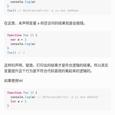
console
.
log
(
a
)
}
foo
(
)
// ReferenceError: a is not defined
在这里，未声明变量
却还访问的结果就是会报错。
a
function
foo
(
)
{
var
 a 
=
1
console
.
log
(
a
)
}
foo
(
)
// 1
这样的声明、赋值、打印出的结果才是符合逻辑的结果。所以其实
变量提升这个行为是不符合代码直观的看起来的逻辑的。
如果使用let
function
foo
(
)
{
console
.
log
(
a
)
// ReferenceError: a is not defined
let
 a 
=
1
}