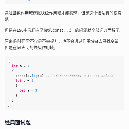
通过函数作用域模拟块级作用域才能实现，但是这个语法真的很奇
葩。
但是在ES6中我们有了let和const，以上的问题就全部迎刃而解了。
原来‘临时死区’不仅是不会提升，也不会通过作用域链去寻找变量。
但是在let声明的块级作用域。
{
let
 a 
=
1
{
console
.
log
(
a
)
// ReferenceError: a is not defined
let
 a 
=
2
{
let
 a 
=
3
}
}
}
经典面试题