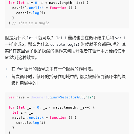
for
(
let
 i 
=
0
;
 i 
<
 navs
.
length
;
 i
++
)
{
  navs
[
i
]
.
onclick
=
function
(
)
{
console
.
log
(
i
)
}
}
// This is a magic
但是为什么
就可以？
最终也会在循环结束后和
let i
let i
var i
一样变成6，那么为什么
时候就不会都是6呢？ 其
console.log(i)
实JS在这里做了很多隐藏的操作来帮助开发者在循环中方便的使用
let达到这种效果。
在
循环的括号之中有一个隐藏的作用域。
for
每次循环时，循环的括号作用域中的i都会被赋值到循环体的块
级作用域中的i
var
 navs 
=
document
.
querySelectorAll
(
'li'
)
for
(
let
 _i 
=
0
;
 _i 
<
 navs
.
length
;
 _i
++
)
{
let
 i 
=
 _i
  navs
[
i
]
.
onclick
=
function
(
)
{
console
.
log
(
i
)
}
}