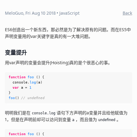
MeloGuo
,
Fri Aug 10 2018
•
JavaScript
Back
ES6创造出一个新东西，那必然是为了解决原有的问题。而在ES5中
声明变量用的var关键字是真的有一大堆问题。
变量提升
用var声明的变量会提升(Hoisting)真的是个很恶心的事。
function
foo
(
)
{
console
.
log
(
a
)
var
 a 
=
1
}
foo
(
)
// undefined
明明我们是在
语句下方声明的a变量并且给他赋值为
console.log
1，但是在声明前却可以访问到变量
，而且值为
。
a
undefined
function
foo
(
)
{