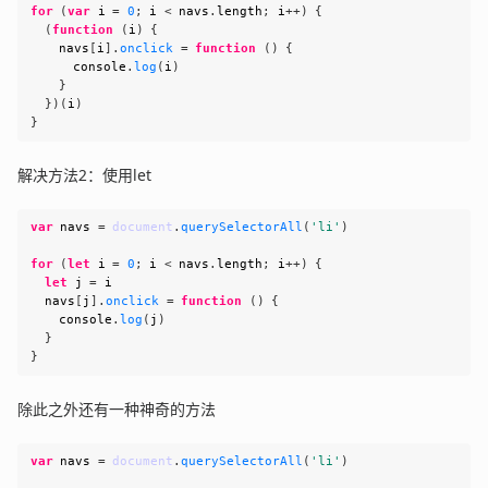
for
(
var
 i 
=
0
;
 i 
<
 navs
.
length
;
 i
++
)
{
(
function
(
i
)
{
    navs
[
i
]
.
onclick
=
function
(
)
{
console
.
log
(
i
)
}
}
)
(
i
)
}
解决方法2：使用let
var
 navs 
=
document
.
querySelectorAll
(
'li'
)
for
(
let
 i 
=
0
;
 i 
<
 navs
.
length
;
 i
++
)
{
let
 j 
=
 i
  navs
[
j
]
.
onclick
=
function
(
)
{
console
.
log
(
j
)
}
}
除此之外还有一种神奇的方法
var
 navs 
=
document
.
querySelectorAll
(
'li'
)