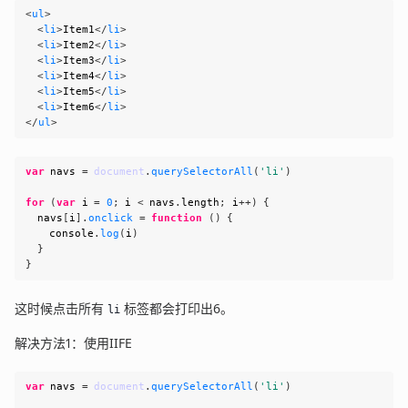
<
ul
>
<
li
>
Item1
</
li
>
<
li
>
Item2
</
li
>
<
li
>
Item3
</
li
>
<
li
>
Item4
</
li
>
<
li
>
Item5
</
li
>
<
li
>
Item6
</
li
>
</
ul
>
var
 navs 
=
document
.
querySelectorAll
(
'li'
)
for
(
var
 i 
=
0
;
 i 
<
 navs
.
length
;
 i
++
)
{
  navs
[
i
]
.
onclick
=
function
(
)
{
console
.
log
(
i
)
}
}
这时候点击所有
标签都会打印出6。
li
解决方法1：使用IIFE
var
 navs 
=
document
.
querySelectorAll
(
'li'
)